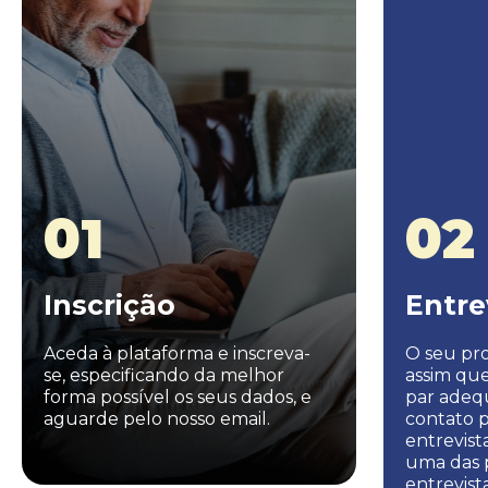
01
02
Inscrição
Entre
Aceda à plataforma e inscreva-
O seu pro
se, especificando da melhor
assim qu
forma possível os seus dados, e
par adeq
aguarde pelo nosso email.
contato 
entrevist
uma das p
entrevist