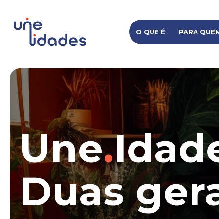
O QUE É
PARA QUEM
Une
.
Idad
Duas ger