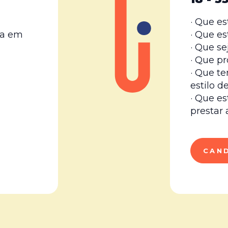
· Que e
sa em
· Que e
· Que s
· Que p
· Que te
estilo d
· Que e
prestar
CAN