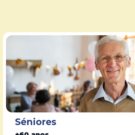
Séniores
+60 anos