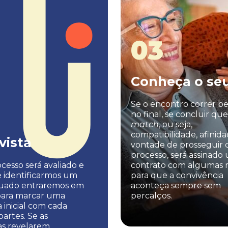
03
Conheça o seu
Se o encontro correr b
no final, se concluir que
match
, ou seja,
compatibilidade, afinida
vista
vontade de prosseguir 
processo, será assinado
cesso será avaliado e
contrato com algumas r
e identificarmos um
para que a convivência
uado entraremos em
aconteça sempre sem
para marcar uma
percalços.
a inicial com cada
artes. Se as
as revelarem