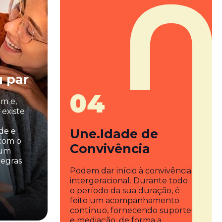
 par
04
em e,
 existe
de e
Une.Idade de
com o
Convivência
 um
egras
Podem dar início à convivência
intergeracional. Durante todo
o período da sua duração, é
feito um acompanhamento
contínuo, fornecendo suporte
e mediação, de forma a