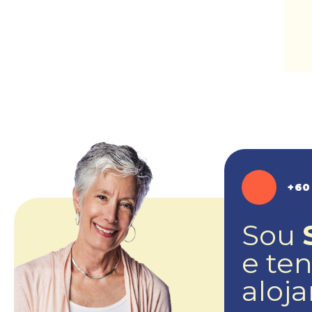
+60
Sou
e te
aloj