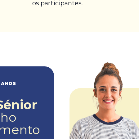
os participantes.
 ANOS
Sénior
nho
amento